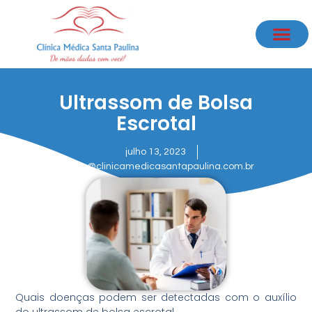
Ultrassom de Bolsa
Escrotal
julho 13, 2023
admin@clinicamedicasantapaulina.com.br
Quais doenças podem ser detectadas com o auxílio